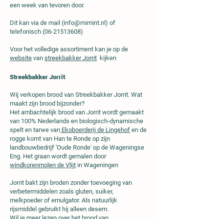
een week van tevoren door.
Dit kan via de mail (
info@mimint.nl
) of
telefonisch (06-21513608)
Voor het volledige assortiment kan je op de
website
van
streekbakker Jorrit
kijken
Streekbakker Jorrit
Wij verkopen brood van Streekbakker Jorrit. Wat
maakt zijn brood bijzonder?
Het ambachtelijk brood van Jorrit wordt gemaakt
van 100% Nederlands en biologisch-dynamische
spelt en tarwe van
Ekoboerderij de Lingehof
en de
rogge komt van Han te Ronde op zijn
landbouwbedrijf 'Oude Ronde' op de Wageningse
Eng. Het graan wordt gemalen door
windkorenmolen de Vlijt
in Wageningen
Jorrit bakt zijn broden zonder toevoeging van
verbetermiddelen zoals gluten, suiker,
melkpoeder of emulgator. Als natuurlijk
rijsmiddel gebruikt hij alleen desem.
Wil je meer lezen over het brood van